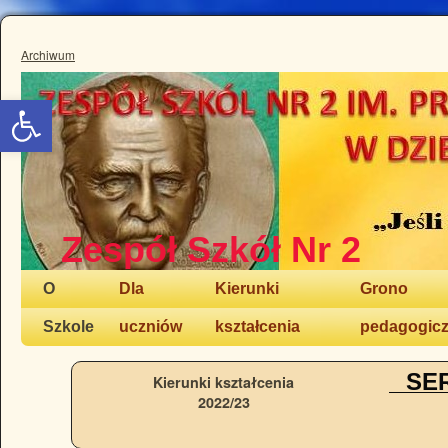
Archiwum
Otwórz pasek narzędzi
Zespół Szkół Nr 2
O
Dla
Kierunki
Grono
Szkole
uczniów
kształcenia
pedagogic
SE
Kierunki kształcenia
2022/23