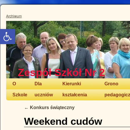
Archiwum
Otwórz pasek narzędzi
Zespół Szkół Nr 2
O
Dla
Kierunki
Grono
Szkole
uczniów
kształcenia
pedagogic
←
Konkurs świąteczny
Weekend cudów